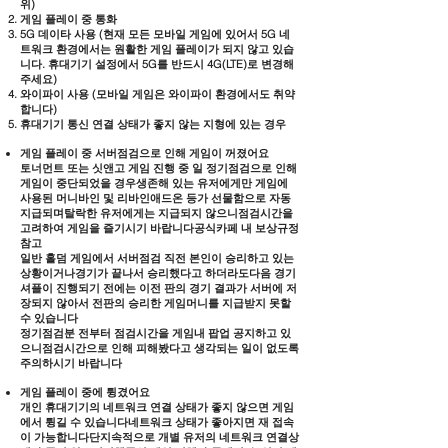
위)
게임 플레이 중 통화
5G 데이타 사용 (현재 모든 모바일 게임에 있어서 5G 네
트워크 환경에서는 원활한 게임 플레이가 되지 않고 있습
니다. 휴대기기 설정에서 5G를 반드시 4G(LTE)로 변경해
주세요)
와이파이 사용 (모바일 게임은 와이파이 환경에서도 취약
합니다)
휴대기기 통신 연결 상태가 좋지 않는 지형에 있는 경우
게임 플레이 중 서버점검으로 인해 게임이 꺼졌어요
토너먼트 또는 싯앤고 게임 진행 중 일 정기점검으로 인해
게임이 중단되었을 경우생존해 있는 유저에게만 게임에
사용된 머니바인 및 리바인애드온 등가 선물함으로 자동
지급되며탈락한 유저에게는 지급되지 않으니점검시간을
고려하여 게임을 즐기시기 바랍니다공식카페 내 보상규정
참고
일반 홀덤 게임에서 서버점검 직전 본인이 승리하고 있는
상황이거나경기가 끝나서 승리했다고 하더라도다음 경기
셔플이 진행되기 전에는 이전 판의 경기 결과가 서버에 저
장되지 않아서 전판의 승리한 게임머니를 지급받지 못할
수 있습니다
정기점검분 전부터 점검시간을 게임내 팝업 공지하고 있
으니점검시간으로 인해 피해봤다고 생각되는 일이 없도록
주의하시기 바랍니다
게임 플레이 중에 튕겼어요
개인 휴대기기의 네트워크 연결 상태가 좋지 않으면 게임
에서 튕길 수 있습니다네트워크 상태가 좋아지면 재 접속
이 가능합니다단지속적으로 개별 유저의 네트워크 연결상