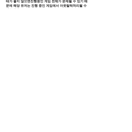
태가 좋지 않으면진행중인 게임 전체가 문제될 수 있기 때
문에 해당 유저는 진행 중인 게임에서 아웃탈락처리될 수
있습니다
게임사의 귀책으로 인해 정상적인 게임 진행이 안되었을
경우에는 보상 규정에 따라 게임머니를 보상해 드립니다
공식카페 내 보상규정참고하시면 됩니다
토너먼트를 예약했는데 참여하지 못했습니다. 참여를 안
했는데 머니를 돌려주지 않나요?
토너먼트에 예약을 한 상태로 참여하지 않은 경우바이인
금액은 상금풀에 포함되어 유저분들에게 차등 지급되어
돌려드릴 수 업습니다참여가 불가능한 경우 반드시 토너
먼트 시작전에 예약취소를 하시기 바랍니다
토너먼트 예약을 했으나 최소 인원이 채워지지 않아 토너
먼트가 취소되는 경우에는 바이인금액이 선물함에 자동지
급 됩니다
랭킹에 도전하고 싶은데 상금은 어떤 기준으로 집계되나
요?
월마다 갱신되는 빅팟999 랭킹은 토너먼트, 싯앤고, 헤즈
업토너먼트의 누적상금을 기준으로 순위가 메겨집니다.
일반토너먼트의 경우 상금의 100%가 반영되고, 싯앤고는
30%, 헤즈업토너먼트 50%가 반영됩니다.
*스페셜 토너먼트는 랭킹에 반영되지 않습니다*
일반 홀덤 게임을 하는데, 수수료가 얼마나 적용되나요?
일반홀덤 게임의 경우 팟 사이즈의 가 수수료로 발생하고
빅팟멤버쉽 아이템을 구매하셨다면 의 수수료가 발생합니
다할인 혜택
친구대전의 경우 의 수수료가 적용되며일반홀덤과 친구대