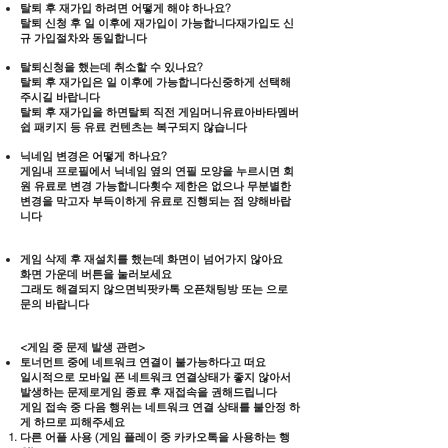
탈퇴 후 재가입 하려면 어떻게 해야 하나요?
탈퇴 신청 후 일 이후에 재가입이 가능합니다재가입도 신
규 가입절차와 동일합니다
탈퇴신청을 했는데 취소할 수 있나요?
탈퇴 후 재가입은 일 이후에 가능합니다신중하게 선택해
주시길 바랍니다
탈퇴 후 재가입을 하면탈퇴 직전 게임머니유료아바타멤버
쉽 패키지 등 유료 컨텐츠는 복구되지 않습니다
닉네임 변경은 어떻게 하나요?
게임내 프로필에서 닉네임 옆의 연필 모양을 누르시면 회
원 유료로 변경 가능합니다횟수 제한은 없으나 무분별한
변경을 막고자 부득이하게 유료로 진행되는 점 양해바랍
니다
게임 삭제 후 재설치를 했는데 화면이 넘어가지 않아요
화면 가운데 버튼을 눌러보세요
그래도 해결되지 않으면빅팟카톡 오픈채팅방 또는 으로
문의 바랍니다
<게임 중 문제 발생 관련>
토너먼트 중에 네트워크 연결이 불가능하다고 떠요
일시적으로 모바일 폰 네트워크 연결상태가 좋지 않아서
발생하는 문제로게임 종료 후 재접속을 권해드립니다
게임 접속 중 다음 행위는 네트워크 연결 상태를 불안정 하
게 하므로 피해주세요
다른 어플 사용 (게임 플레이 중 카카오톡을 사용하는 행